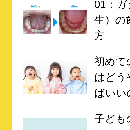
01：
生）の
方
初めて
はどう
ばいい
子ども