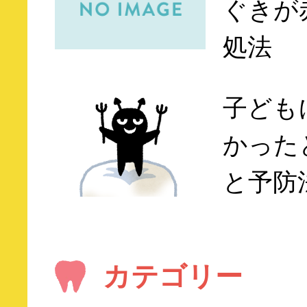
ぐきが
処法
子ども
かった
と予防
カテゴリー